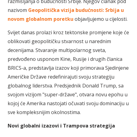
razmišljanja o budućnosti Srbije. Njegov članak pod
nazivom
Geopolitička vizija budućnosti: Srbija u
novom globalnom poretku
objavljujemo u cijelosti.
Svijet danas prolazi kroz tektonske promjene koje će
oblikovati geopolitičku stvarnost u narednim
decenijama. Stvaranje multipolarnog sveta,
predvođeno usponom Kine, Rusije i drugih članica
BRICS-a, predstavlja izazov koji primorava Sjedinjene
Američke Države redefinirajuti svoju strategiju
globalnog liderstva. Predsjednik Donald Trump, sa
svojom vizijom "super-države", otvara novu epohu u
kojoj će Amerika nastojati očuvati svoju dominaciju u
sve kompleksnijim okolnostima.
Novi globalni izazovi i Trampova strategija