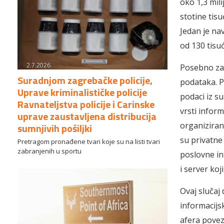
oko 1,3 mili
stotine tis
Jedan je na
od 130 tisu
2.7.2026.
Posebno zab
Suradnjom zagrebačke policije,
podataka. P
Uprave kriminalističke policije
podaci iz s
Ravnateljstva policije i Carinske
vrsti informa
uprave zaustavljena distribucija
organiziran
sumnjivih pošiljki
su privatne
Pretragom pronađene tvari koje su na listi tvari
zabranjenih u sportu
poslovne int
i server koj
Ovaj slučaj 
informacijsk
afera povez