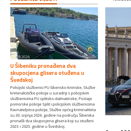
4.8.2026.
U Šibeniku pronađena dva
skupocjena glisera otuđena u
Švedskoj
Policijski službenici PU šibensko-kninske, Službe
kriminalističke policije u suradnji s policijskim
službenicima PU splitsko-dalmatinske, Postaje
pomorske policije Split i policijskim službenicima
Ravnateljstva policije, Službe općeg kriminaliteta
su 30. srpnja 2026. godine na području Šibenika
pronašli dva skupocjena glisera koji su otuđeni
2023. i 2025. godine u Švedskoj.