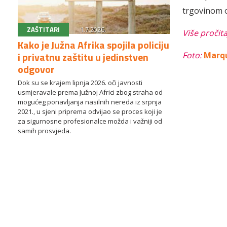
trgovinom o
ZAŠTITARI
1.7.2026.
Više pročit
Kako je Južna Afrika spojila policiju
i privatnu zaštitu u jedinstven
Foto:
Marqu
odgovor
Dok su se krajem lipnja 2026. oči javnosti
usmjeravale prema Južnoj Africi zbog straha od
mogućeg ponavljanja nasilnih nereda iz srpnja
2021., u sjeni priprema odvijao se proces koji je
za sigurnosne profesionalce možda i važniji od
samih prosvjeda.