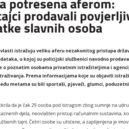
ija potresena aferom:
cajci prodavali povjerlji
tke slavnih osoba
 vlasti istražuju veliku aferu nezakonitog pristupa drž
ataka, u kojoj su policijski službenici navodno prodava
e o poznatim osobama privatnim istražiteljima i agenc
raživanja. Prema informacijama koje su objavili istražit
eđu metama su bili sportaši, pjevači, glumci, poduzetnic
otkrila da je čak 29 osoba pod istragom zbog sumnje na udru
kaznenih djela, neovlašten pristup računalnim sustavima, kor
žbenih tajni. Četiri osobe su uhićene, a zaplijenjena je imov