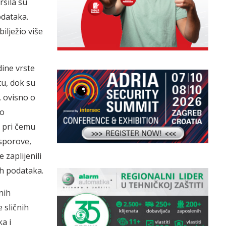
ršila su
odataka.
ilježio više
dine vrste
tu, dok su
, ovisno o
 o
, pri čemu
 sporove,
 zaplijenili
nih podataka.
nih
 sličnih
a i