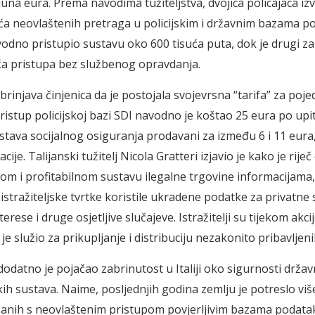
juna eura. Prema navodima tužiteljstva, dvojica policajaca izv
uća neovlaštenih pretraga u policijskim i državnim bazama p
vodno pristupio sustavu oko 600 tisuća puta, dok je drugi zab
ća pristupa bez službenog opravdanja.
rinjava činjenica da je postojala svojevrsna “tarifa” za poje
ristup policijskoj bazi SDI navodno je koštao 25 eura po upi
ustava socijalnog osiguranja prodavani za između 6 i 11 eura
cije. Talijanski tužitelj Nicola Gratteri izjavio je kako je riječ
om i profitabilnom sustavu ilegalne trgovine informacijama
 istražiteljske tvrtke koristile ukradene podatke za privatne
erese i druge osjetljive slučajeve. Istražitelji su tijekom akcije
i je služio za prikupljanje i distribuciju nezakonito pribavlje
dodatno je pojačao zabrinutost u Italiji oko sigurnosti držav
ih sustava. Naime, posljednjih godina zemlju je potreslo više
anih s neovlaštenim pristupom povjerljivim bazama podatak