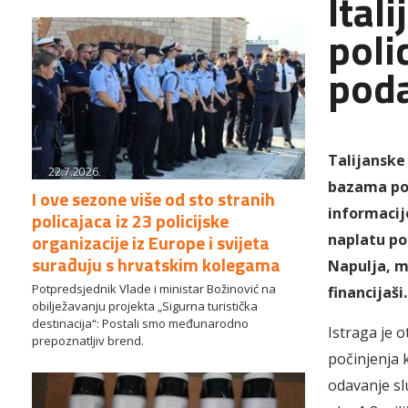
Ital
poli
poda
Talijanske
22.7.2026.
bazama pod
I ove sezone više od sto stranih
informacij
policajaca iz 23 policijske
organizacije iz Europe i svijeta
naplatu pot
surađuju s hrvatskim kolegama
Napulja, m
Potpredsjednik Vlade i ministar Božinović na
financijaši.
obilježavanju projekta „Sigurna turistička
destinacija“: Postali smo međunarodno
Istraga je 
prepoznatljiv brend.
počinjenja 
odavanje slu