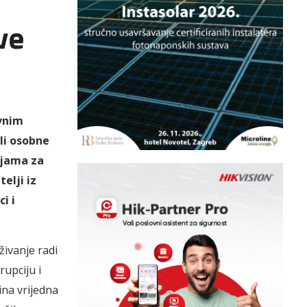
ve
avnim
li osobne
ijama za
elji iz
i i
živanje radi
upciju i
ina vrijedna