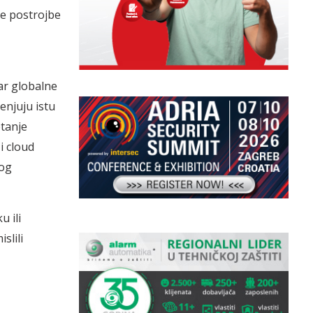
te postrojbe
ar globalne
enjuju istu
etanje
i cloud
kog
 ili
slili