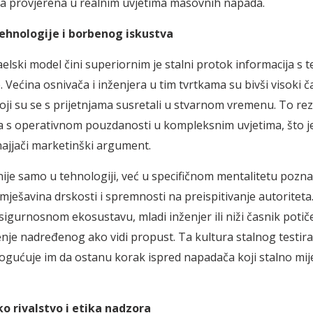
ja provjerena u realnim uvjetima masovnih napada.
ehnologije i borbenog iskustva
aelski model čini superiornim je stalni protok informacija s 
. Većina osnivača i inženjera u tim tvrtkama su bivši visoki čas
koji su se s prijetnjama susretali u stvarnom vremenu. To rez
 s operativnom pouzdanosti u kompleksnim uvjetima, što je 
najjači marketinški argument.
 nije samo u tehnologiji, već u specifičnom mentalitetu poz
mješavina drskosti i spremnosti na preispitivanje autoriteta
sigurnosnom ekosustavu, mladi inženjer ili niži časnik potič
enje nadređenog ako vidi propust. Ta kultura stalnog testiran
gućuje im da ostanu korak ispred napadača koji stalno mij
o rivalstvo i etika nadzora