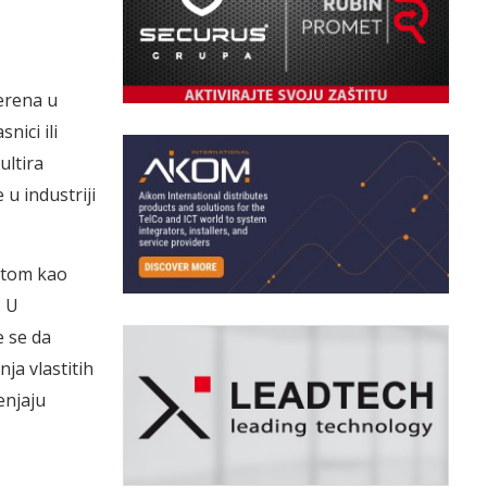
terena u
nici ili
ultira
u industriji
natom kao
. U
e se da
ja vlastitih
enjaju