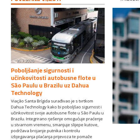
30.7.2026.
Poboljšanje sigurnosti i
učinkovitosti autobusne flote u
São Paulu u Brazilu uz Dahua
Technology
Viação Santa Brígida surađivao je s tvrtkom
Dahua Technology kako bi poboljšao sigurnost i
učinkovitost svoje autobusne flote u São Paulu u
Brazilu. Integrirano rješenje omogućuje praćenje
u stvarnom vremenu, smanjuje slijepe kutove,
podržava brojanje putnika i kontrolu
izbjegavanja plaćanja prijevoza te pomaže