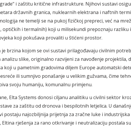
rade" i zaštitu kritične infrastrukture. Njihovi sustavi osig
metara državnih granica, nuklearnih elektrana i naftnih termi
nologija ne temelji se na pukoj fizičkoj prepreci, već na mre
h, optičkih i termalnih) koji u milisekundi prepoznaju razlik
čovjeka koji pokušava provaliti u štićeni prostor.
 je brzina kojom se ovi sustavi prilagođavaju civilnim potre
 analizu slike, originalno razvijeni za navođenje projektila, 
ra koji u pametnim gradovima diljem Europe automatski dete
sreće ili sumnjivo ponašanje u velikim gužvama, čime tehn
biva svoju humaniju, komunalnu primjenu.
ne, Elta Systems donosi ciljanu analitiku u civilni sektor kr
tave za zaštitu od dronova i bespilotnih letjelica. U današnj
 postaju najozbiljnija prijetnja za zračne luke i industrijska
 Eltina rješenja za rano otkrivanje i neutralizaciju postala s