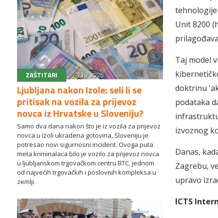
tehnologije
Unit 8200 
prilagođavaj
Taj model v
kibernetičk
ZAŠTITARI
23.7.2026.
Ljubljana nakon Izole: seli li se
doktrinu 'a
pritisak na vozila za prijevoz
podataka da
novca iz Hrvatske u Sloveniju?
infrastrukt
Samo dva dana nakon što je iz vozila za prijevoz
izvoznog ko
novca u Izoli ukradena gotovina, Sloveniju je
potresao novi sigurnosni incident. Ovoga puta
Danas, kada
meta kriminalaca bilo je vozilo za prijevoz novca
u ljubljanskom trgovačkom centru BTC, jednom
Zagrebu, vel
od najvećih trgovačkih i poslovnih kompleksa u
upravo izrae
zemlji.
ICTS Inter