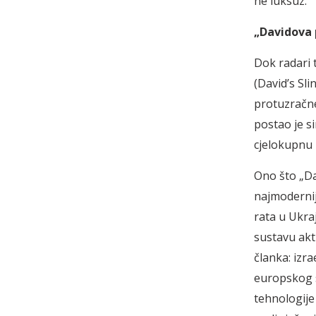
ne luksuz.
„Davidova 
Dok radari 
(David’s Sli
protuzračne
postao je s
cjelokupnu 
Ono što „Da
najmoderniji
rata u Ukra
sustavu akt
članka: izr
europskog s
tehnologije 