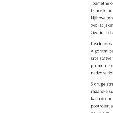
"pametne og
tisuće kilo
Njihova teh
(vibracijski
životinje i 
Fascinantna
Algoritmi za
srce softve
prometne ne
nadzora do
S druge stra
radarske sus
kada dronovi
postrojenja,