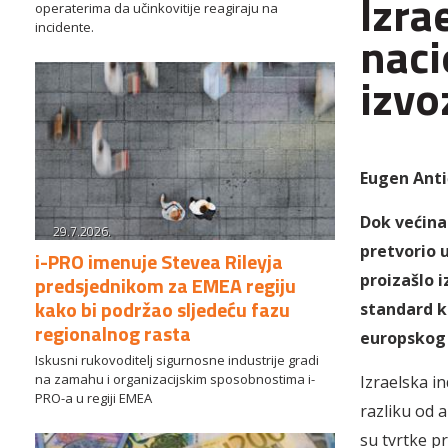
Izra
operaterima da učinkovitije reagiraju na
incidente.
naci
izvo
Eugen Anti
Dok većina 
29.7.2026.
pretvorio u
i-PRO imenuje Stevea Rileyja
proizašlo i
predsjednikom za EMEA regiju
kako bi podržao sljedeću fazu
standard ko
regionalnog rasta
europskog
Iskusni rukovoditelj sigurnosne industrije gradi
na zamahu i organizacijskim sposobnostima i-
Izraelska in
PRO-a u regiji EMEA
razliku od a
su tvrtke p