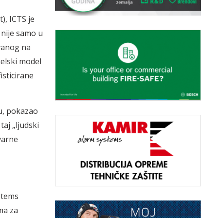
), ICTS je
 nije samo u
ovanog na
aelski model
isticirane
ju, pokazao
taj „ljudski
varne
stems
ima za