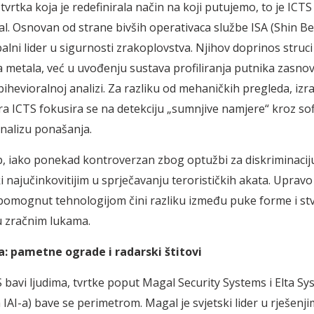
tvrtka koja je redefinirala način na koji putujemo, to je ICTS
al. Osnovan od strane bivših operativaca službe ISA (Shin Bet
alni lider u sigurnosti zrakoplovstva. Njihov doprinos struci
 metala, već u uvođenju sustava profiliranja putnika zasn
 bihevioralnoj analizi. Za razliku od mehaničkih pregleda, izr
ra ICTS fokusira se na detekciju „sumnjive namjere“ kroz sof
analizu ponašanja.
p, iako ponekad kontroverzan zbog optužbi za diskriminaci
ki najučinkovitijim u sprječavanju terorističkih akata. Upravo 
pomognut tehnologijom čini razliku između puke forme i st
u zračnim lukama.
a: pametne ograde i radarski štitovi
 bavi ljudima, tvrtke poput Magal Security Systems i Elta Sy
IAI-a) bave se perimetrom. Magal je svjetski lider u rješenj