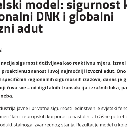
elski model: sigurnost 
onalni DNK i globalni
zni adut
ć
nacija sigurnost doživljava kao reaktivnu mjeru, Izrael 
 proaktivnu znanost i svoj najmoćniji izvozni adut. Ono 
z specifičnih regionalnih sigurnosnih izazova, danas je g
ji čuva sve – od digitalnih transakcija i zračnih luka, p
 neba.
dustrija javne i privatne sigurnosti jedinstven je svjetski fe
meričkih ili europskih korporacija nastalih iz tržišne potrebe
rodukt stalnoga izvanrednog stanja. Rezultat je model u koj