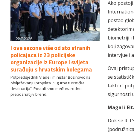
Ako postoji 
Internation
postao glob
detektorima
biometriji i
22.7.2026.
I ove sezone više od sto stranih
koji zagova
policajaca iz 23 policijske
intervjue i 
organizacije iz Europe i svijeta
surađuju s hrvatskim kolegama
Ovaj pristu
se statistič
Potpredsjednik Vlade i ministar Božinović na
obilježavanju projekta „Sigurna turistička
faktor“ pot
destinacija“: Postali smo međunarodno
sigurnosti 
prepoznatljiv brend.
Magal i Elt
Dok se ICTS
(podružnica 