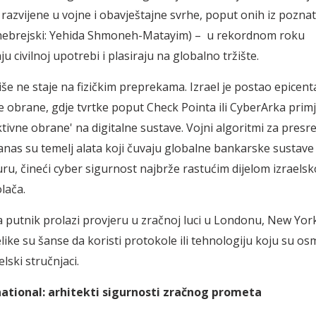
 razvijene u vojne i obavještajne svrhe, poput onih iz pozna
(hebrejski: Yehida Shmoneh-Matayim) – u rekordnom roku
u civilnoj upotrebi i plasiraju na globalno tržište.
iše ne staje na fizičkim preprekama. Izrael je postao epicent
e obrane, gdje tvrtke poput Check Pointa ili CyberArka primj
ktivne obrane' na digitalne sustave. Vojni algoritmi za presr
nas su temelj alata koji čuvaju globalne bankarske sustave 
uru, čineći cyber sigurnost najbrže rastućim dijelom izraels
lača.
 putnik prolazi provjeru u zračnoj luci u Londonu, New Yorku
ike su šanse da koristi protokole ili tehnologiju koju su osmi
lski stručnjaci.
national: arhitekti sigurnosti zračnog prometa