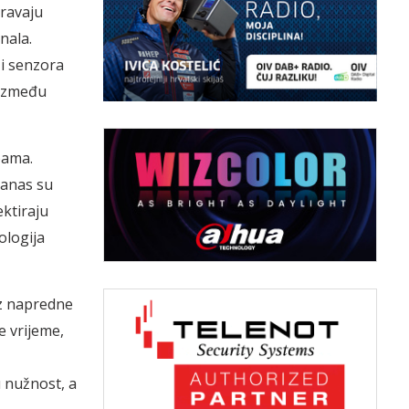
uravaju
nala.
ži senzora
u između
bama.
danas su
ktiraju
ologija
oz napredne
e vrijeme,
u nužnost, a