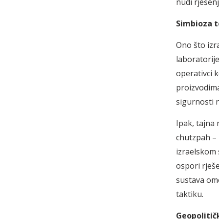
nudi rješen
Simbioza t
Ono što izr
laboratorije
operativci 
proizvodima
sigurnosti 
Ipak, tajna
chutzpah – 
izraelskom 
ospori rješ
sustava omo
taktiku.
Geopolitičk