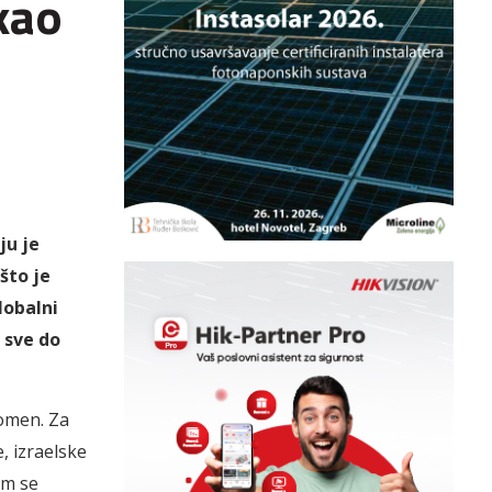
kao
ju je
što je
lobalni
a sve do
nomen. Za
, izraelske
em se