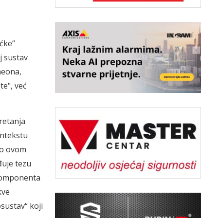
aćke“
j sustav
heona,
te", već
retanja
kontekstu
e o ovom
đuje tezu
 komponenta
kve
sustav“ koji