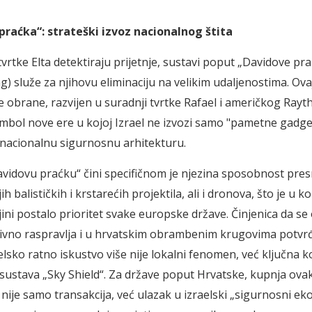
praćka“: strateški izvoz nacionalnog štita
tvrtke Elta detektiraju prijetnje, sustavi poput „Davidove pr
ng) služe za njihovu eliminaciju na velikim udaljenostima. Ova
 obrane, razvijen u suradnji tvrtke Rafael i američkog Rayt
imbol nove ere u kojoj Izrael ne izvozi samo "pametne gadge
nacionalnu sigurnosnu arhitekturu.
vidovu praćku“ čini specifičnom je njezina sposobnost pres
h balističkih i krstarećih projektila, ali i dronova, što je u 
jini postalo prioritet svake europske države. Činjenica da s
ivno raspravlja i u hrvatskim obrambenim krugovima potvr
aelsko ratno iskustvo više nije lokalni fenomen, već ključna
ustava „Sky Shield“. Za države poput Hrvatske, kupnja ova
nije samo transakcija, već ulazak u izraelski „sigurnosni eko