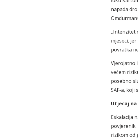
luku Kartum 
napada dro
Omdurmanu i
„Intenzitet 
mjeseci, jer
povratka ne
Vjerojatno i
većem riziku
posebno slu
SAF-a, koji
Utjecaj na
Eskalacija 
povjerenik.
rizikom od 