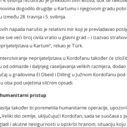
4. svibnja rezultirao je prekidom svih letova, dok se nekolik
novima dogodilo drugdje u Kartumu i njegovom gradu pobr
zmeđu 28. travnja i 5. svibnja.
ovih napada narušio je relativni mir koji je prevladavao poslj
 se sve veći broj civila vratio u glavni grad – i izazvao straho
prijateljstava u Kartum“, rekao je Türk.
ntenziviranje neprijateljstava u Kordofanu također će izložiti
 od odmazde i daljnjeg raseljavanja velikih razmjera, dodao j
čaj u gradovima El Obeid i Dilling u Južnom Kordofanu pod
 su oba pod uvjetima sličnim opsadi.
 humanitarni pristup
nasilja također bi poremetila humanitarne operacije, upozorio
 „Veliki dio zemlje, uključujući Kordofan, sada se suočava s
gladi i akutne nesigurnosti u opskrbi hranom, situaciju koju