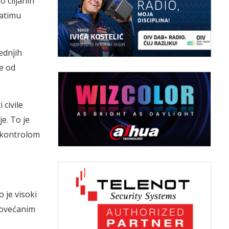
o ciljanih
atimu
ednjih
ve od
 civile
e. To je
 kontrolom
 je visoki
 povećanim