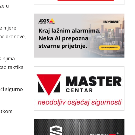
ze u
ne mjere
ane dronove,
s njima
kao taktika
ući sigurno
ratkom