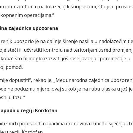
 intenzitetom u nadolazećoj kišnoj sezoni, što je u prošlos
u kopnenim operacijama.“
na zajednica upozorena
erenik upozorio je na daljnje širenje nasilja u nadolazećim t
je steći ili učvrstiti kontrolu nad teritorijem usred promjenj
koba“ što bi moglo izazvati još raseljavanja i poremećaje u
oj pomoći.
mije dopustiti“, rekao je. „Međunarodna zajednica upozorena
de ne poduzmu mjere, ovaj sukob je na rubu ulaska u još j
sniju fazu.“
napada u regiji Kordofan
lnih smrti pripisanih napadima dronovima između siječnja i t
je u regiji Kordofan.