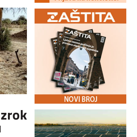
uzrok
u