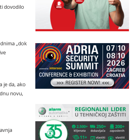
ti dovodilo
jednima „dok
ive
 je da, ako
ednu novu,
ravnja