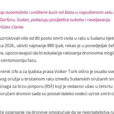
klop automobila i uništene kuće od blata u napuštenom selu A
arfuru, Sudan, pokazuju posljedice sukoba i raseljavanja.
iles Clarke
uzrokovali više od 80 posto smrti civila u ratu u Sudanu tij
ca 2026., ubivši najmanje 880 ljudi, rekao je u ponedjeljak š
va, upozoravajući da bi eskalacija ratovanja dronovima mogl
 smrtonosniju fazu.
erenik UN-a za ljudska prava Volker Türk oštro je osudio sv
og oružja u brutalnom ratu između Sudanskih oružanih sna
Snaga za brzu potporu (RSF) koji je nedavno ušao u četvrtu
oružani dronovi sada su postali daleko vodeći uzrok smrti ci
će oslanjanje na dronove omogućuje da se neprijateljstva n