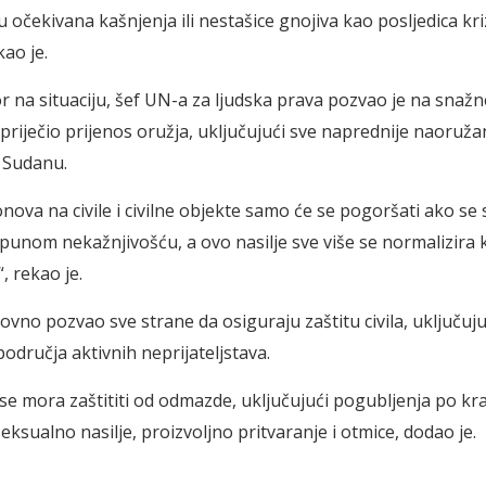
 očekivana kašnjenja ili nestašice gnojiva kao posljedica kri
kao je.
 na situaciju, šef UN-a za ljudska prava pozvao je na snaž
spriječio prijenos oružja, uključujući sve naprednije naoruž
 Sudanu.
nova na civile i civilne objekte samo će se pogoršati ako se 
punom nekažnjivošću, a ovo nasilje sve više se normalizira 
, rekao je.
ovno pozvao sve strane da osiguraju zaštitu civila, uključuj
područja aktivnih neprijateljstava.
se mora zaštititi od odmazde, uključujući pogubljenja po k
ksualno nasilje, proizvoljno pritvaranje i otmice, dodao je.