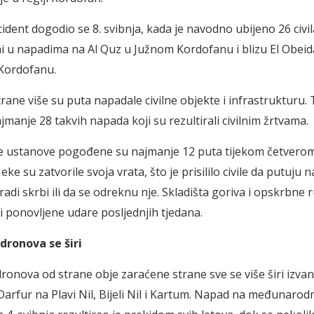
cident dogodio se 8. svibnja, kada je navodno ubijeno 26 civil
ni u napadima na Al Quz u Južnom Kordofanu i blizu El Obeid
Kordofanu.
rane više su puta napadale civilne objekte i infrastrukturu. 
ajmanje 28 takvih napada koji su rezultirali civilnim žrtvama.
e ustanove pogođene su najmanje 12 puta tijekom četvero
eke su zatvorile svoja vrata, što je prisililo civile da putuju n
radi skrbi ili da se odreknu nje. Skladišta goriva i opskrbne 
li ponovljene udare posljednjih tjedana.
dronova se širi
dronova od strane obje zaraćene strane sve se više širi izvan
Darfur na Plavi Nil, Bijeli Nil i Kartum. Napad na međunaro