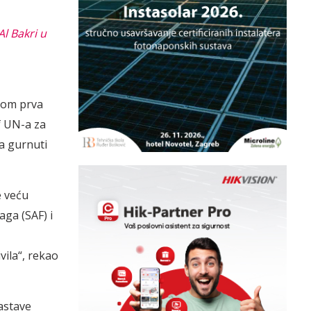
l Bakri u
ekom prva
ef UN-a za
a gurnuti
e veću
ga (SAF) i
vila“, rekao
astave