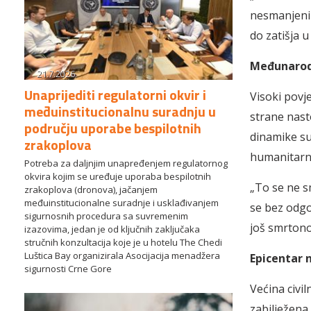
nesmanjenim
do zatišja 
Međunarod
21.7.2026.
Unaprijediti regulatorni okvir i
Visoki povj
međuinstitucionalnu suradnju u
strane nasto
području uporabe bespilotnih
dinamike su
zrakoplova
humanitarn
Potreba za daljnjim unapređenjem regulatornog
okvira kojim se uređuje uporaba bespilotnih
„To se ne s
zrakoplova (dronova), jačanjem
međuinstitucionalne suradnje i usklađivanjem
se bez odgo
sigurnosnih procedura sa suvremenim
još smrtono
izazovima, jedan je od ključnih zaključaka
stručnih konzultacija koje je u hotelu The Chedi
Luštica Bay organizirala Asocijacija menadžera
Epicentar 
sigurnosti Crne Gore
Većina civi
zabilježena 