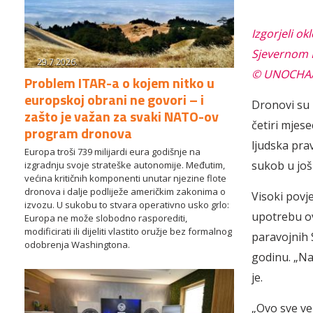
Izgorjeli o
Sjevernom D
29.7.2026.
© UNOCHA/G
Problem ITAR-a o kojem nitko u
europskoj obrani ne govori – i
Dronovi su 
zašto je važan za svaki NATO-ov
četiri mjese
program dronova
ljudska pra
Europa troši 739 milijardi eura godišnje na
sukob u još
izgradnju svoje strateške autonomije. Međutim,
većina kritičnih komponenti unutar njezine flote
dronova i dalje podliježe američkim zakonima o
Visoki povj
izvozu. U sukobu to stvara operativno usko grlo:
upotrebu ov
Europa ne može slobodno rasporediti,
modificirati ili dijeliti vlastito oružje bez formalnog
paravojnih 
odobrenja Washingtona.
godinu. „Na
je.
„Ovo sve ve