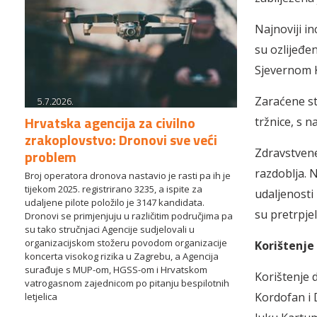
Najnoviji in
su ozlijeđe
Sjevernom 
Zaraćene st
5.7.2026.
Hrvatska agencija za civilno
tržnice, s n
zrakoplovstvo: Dronovi sve veći
Zdravstven
problem
razdoblja. N
Broj operatora dronova nastavio je rasti pa ih je
tijekom 2025. registrirano 3235, a ispite za
udaljenosti 
udaljene pilote položilo je 3147 kandidata.
su pretrpje
Dronovi se primjenjuju u različitim područjima pa
su tako stručnjaci Agencije sudjelovali u
organizacijskom stožeru povodom organizacije
Korištenje 
koncerta visokog rizika u Zagrebu, a Agencija
surađuje s MUP-om, HGSS-om i Hrvatskom
Korištenje 
vatrogasnom zajednicom po pitanju bespilotnih
Kordofan i 
letjelica