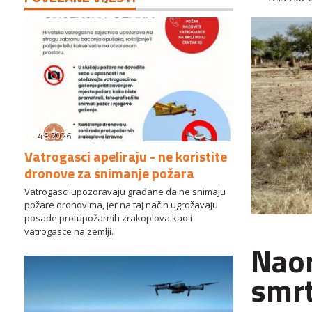
4.8.2026.
Vatrogasci apeliraju - ne koristite
dronove za snimanje požara
Vatrogasci upozoravaju građane da ne snimaju
požare dronovima, jer na taj način ugrožavaju
posade protupožarnih zrakoplova kao i
vatrogasce na zemlji.
Naor
smrt