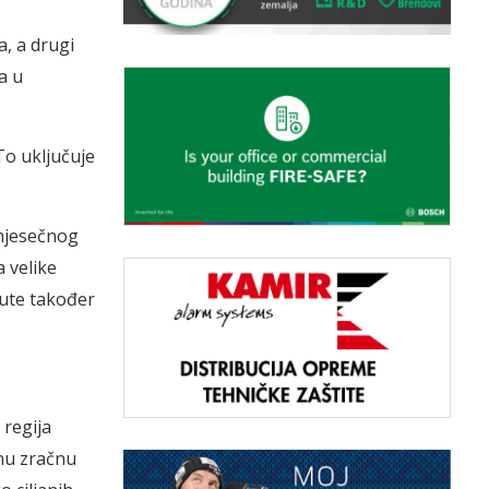
a, a drugi
a u
To uključuje
mjesečnog
a velike
rute također
 regija
dnu zračnu