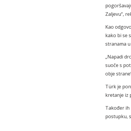
pogoršavaju
Zaljevu“, re
Kao odgovor
kako bi se 
stranama u
„Napadi dro
suoče s pot
obje strane“
Türk je pon
kretanje iz 
Također ih 
postupku, se