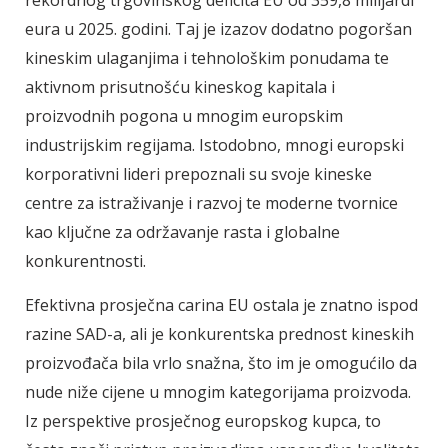
rekordnog trgovinskog deficita EU od 359,8 milijardi
eura u 2025. godini. Taj je izazov dodatno pogoršan
kineskim ulaganjima i tehnološkim ponudama te
aktivnom prisutnošću kineskog kapitala i
proizvodnih pogona u mnogim europskim
industrijskim regijama. Istodobno, mnogi europski
korporativni lideri prepoznali su svoje kineske
centre za istraživanje i razvoj te moderne tvornice
kao ključne za održavanje rasta i globalne
konkurentnosti.
Efektivna prosječna carina EU ostala je znatno ispod
razine SAD-a, ali je konkurentska prednost kineskih
proizvođača bila vrlo snažna, što im je omogućilo da
nude niže cijene u mnogim kategorijama proizvoda.
Iz perspektive prosječnog europskog kupca, to