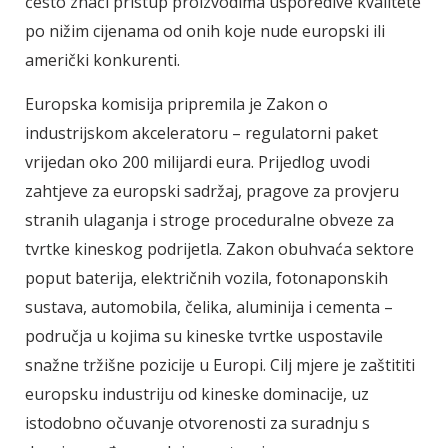
često znači pristup proizvodima usporedive kvalitete
po nižim cijenama od onih koje nude europski ili
američki konkurenti.
Europska komisija pripremila je Zakon o
industrijskom akceleratoru – regulatorni paket
vrijedan oko 200 milijardi eura. Prijedlog uvodi
zahtjeve za europski sadržaj, pragove za provjeru
stranih ulaganja i stroge proceduralne obveze za
tvrtke kineskog podrijetla. Zakon obuhvaća sektore
poput baterija, električnih vozila, fotonaponskih
sustava, automobila, čelika, aluminija i cementa –
područja u kojima su kineske tvrtke uspostavile
snažne tržišne pozicije u Europi. Cilj mjere je zaštititi
europsku industriju od kineske dominacije, uz
istodobno očuvanje otvorenosti za suradnju s