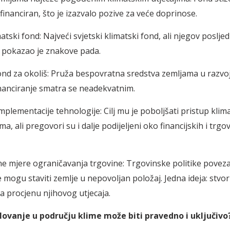
financiran, što je izazvalo pozive za veće doprinose.
matski fond: Najveći svjetski klimatski fond, ali njegov posljed
 pokazao je znakove pada.
fond za okoliš: Pruža bespovratna sredstva zemljama u razvoju
nanciranje smatra se neadekvatnim.
mplementacije tehnologije: Cilj mu je poboljšati pristup klim
a, ali pregovori su i dalje podijeljeni oko financijskih i trgo
ne mjere ograničavanja trgovine: Trgovinske politike povez
mogu staviti zemlje u nepovoljan položaj. Jedna ideja: stvori
a procjenu njihovog utjecaja.
elovanje u području klime može biti pravedno i uključivo