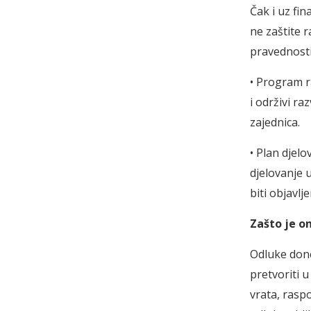
Čak i uz fin
ne zaštite 
pravednosti
• Program r
i održivi r
zajednica.
• Plan djel
djelovanje u
biti objavl
Zašto je o
Odluke done
pretvoriti u 
vrata, rasp