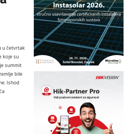
 u četvrtak
e koje su
 je summit
zemlje bile
me. Ishod
ća