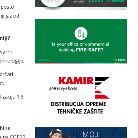
5 posto
ji jaz od
niji?
tvarni
ehnologije:
držati
t.
izaciju 1,3
bi se
že na COP30