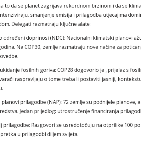
a to da se planet zagrijava rekordnom brzinom i da se klim
intenziviraju, smanjenje emisija i prilagodba utjecajima domi
om. Delegati razmatraju ključne alate:
o određeni doprinosi (NDC): Nacionalni klimatski planovi ažu
godina. Na COP30, zemlje razmatraju nove načine za poticanj
rovedbe.
kidanje fosilnih goriva: COP28 dogovorio je „prijelaz s fosil
rači raspravljaju o tome treba li postaviti jasniji, kontekst
u.
 planovi prilagodbe (NAP): 72 zemlje su podnijele planove, al
redstva. Jedan prijedlog: utrostručenje financiranja prilagod
ilj prilagodbe: Razgovori se usredotočuju na otprilike 100 po
retka u prilagodbi diljem svijeta.