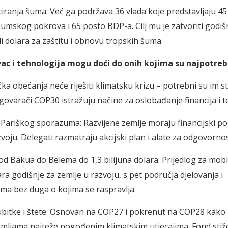
nciranja šuma: Već ga podržava 36 vlada koje predstavljaju 4
umskog pokrova i 65 posto BDP-a. Cilj mu je zatvoriti godišn
di dolara za zaštitu i obnovu tropskih šuma.
vac i tehnologija mogu doći do onih kojima su najpotreb
čka obećanja neće riješiti klimatsku krizu – potrebni su im s
egovarači COP30 istražuju načine za oslobađanje financija i t
1 Pariškog sporazuma: Razvijene zemlje moraju financijski po
voju. Delegati razmatraju akcijski plan i alate za odgovornos
od Bakua do Belema do 1,3 bilijuna dolara: Prijedlog za mobil
ara godišnje za zemlje u razvoju, s pet područja djelovanja i
ma bez duga o kojima se raspravlja.
ubitke i štete: Osnovan na COP27 i pokrenut na COP28 kako 
mljama najteže pogođenim klimatskim utjecajima. Fond sti