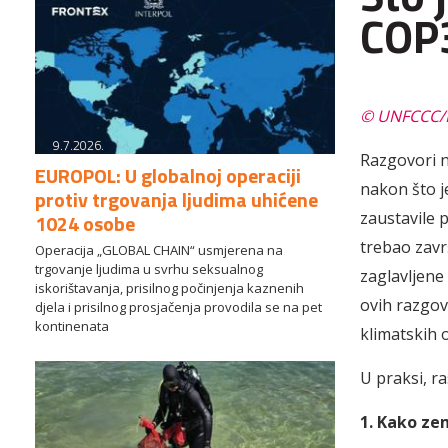
COP
© UNFCCC/K
9.7.2026.
Razgovori n
EUROPOL: U globalnoj operaciji
nakon što j
protiv trgovanja ljudima uhićene
zaustavile 
1024 osobe
trebao zavr
Operacija „GLOBAL CHAIN“ usmjerena na
trgovanje ljudima u svrhu seksualnog
zaglavljene
iskorištavanja, prisilnog počinjenja kaznenih
ovih razgov
djela i prisilnog prosjačenja provodila se na pet
kontinenata
klimatskih 
U praksi, ra
1. Kako ze