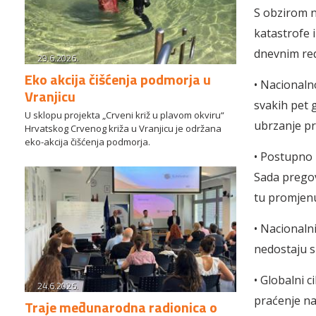
S obzirom n
katastrofe 
dnevnim red
29.6.2026.
Eko akcija čišćenja podmorja u
• Nacionaln
Vranjicu
svakih pet 
U sklopu projekta „Crveni križ u plavom okviru“
ubrzanje p
Hrvatskog Crvenog križa u Vranjicu je održana
eko-akcija čišćenja podmorja.
• Postupno u
Sada pregova
tu promjen
• Nacionalni
nedostaju s
• Globalni c
24.6.2026.
praćenje nap
Traje međunarodna radionica o