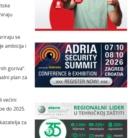
atske
niraju
riraju se
e ambicija i
nih goriva“.
ualni plan za
i većini
be do 2025.
kazatelja za