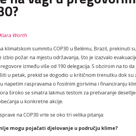
30?
iara Worth
a klimatskom summitu COP30 u Belému, Brazil, prekinuti su
e izbio požar na mjestu održavanja, što je izazvalo evakuacij
pregovore između više od 190 delegacija. S obzirom na to da
šiti u petak, prekid se dogodio u kritičnom trenutku dok su 
 u napetim raspravama o fosilnim gorivima i financiranju kli
ora široko se smatra lakmus testom za pretvaranje desetlje
obećanja u konkretne akcije.
sprave na COP30 vrte se oko tri velika pitanja:
mlje mogu pojačati djelovanje u području klime?