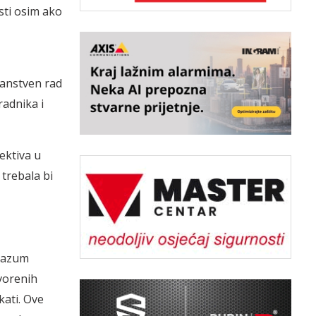
osti osim ako
janstven rad
radnika i
ektiva u
 trebala bi
orazum
tvorenih
kati. Ove