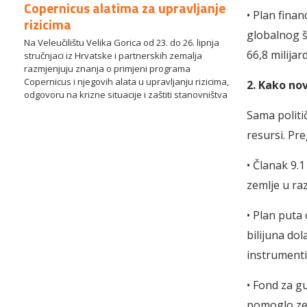
Copernicus alatima za upravljanje
• Plan fina
rizicima
globalnog š
Na Veleučilištu Velika Gorica od 23. do 26. lipnja
66,8 milijar
stručnjaci iz Hrvatske i partnerskih zemalja
razmjenjuju znanja o primjeni programa
Copernicus i njegovih alata u upravljanju rizicima,
2. Kako no
odgovoru na krizne situacije i zaštiti stanovništva
Sama politi
resursi. Pr
• Članak 9.
zemlje u raz
• Plan puta 
bilijuna dol
instrumenti
• Fond za g
pomoglo ze