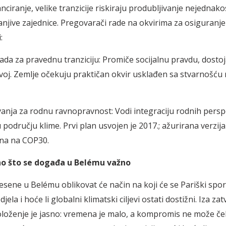
anciranje, velike tranzicije riskiraju produbljivanje nejednak
ranjive zajednice. Pregovarači rade na okvirima za osiguranje
:
ada za pravednu tranziciju: Promiče socijalnu pravdu, dosto
azvoj. Zemlje očekuju praktičan okvir usklađen sa stvarnošću 
ovanja za rodnu ravnopravnost: Vodi integraciju rodnih persp
 području klime. Prvi plan usvojen je 2017.; ažurirana verzija
jena na COP30.
no što se događa u Belému važno
sene u Belému oblikovat će način na koji će se Pariški sp
djela i hoće li globalni klimatski ciljevi ostati dostižni. Iza za
oloženje je jasno: vremena je malo, a kompromis ne može če