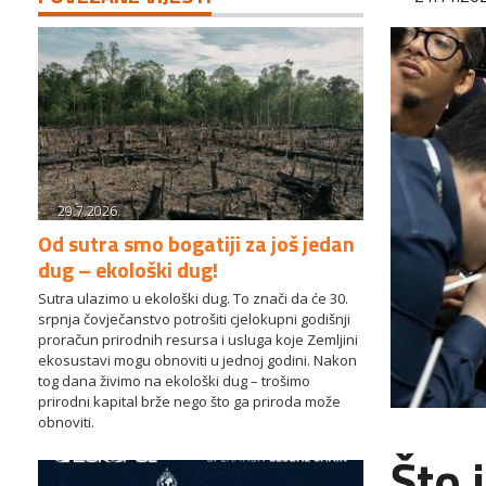
29.7.2026.
Od sutra smo bogatiji za još jedan
dug – ekološki dug!
Sutra ulazimo u ekološki dug. To znači da će 30.
srpnja čovječanstvo potrošiti cjelokupni godišnji
proračun prirodnih resursa i usluga koje Zemljini
ekosustavi mogu obnoviti u jednoj godini. Nakon
tog dana živimo na ekološki dug – trošimo
prirodni kapital brže nego što ga priroda može
obnoviti.
Što 