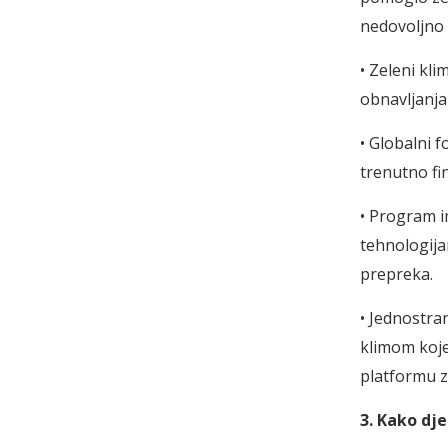
nedovoljno 
• Zeleni kli
obnavljanja
• Globalni 
trenutno fi
• Program i
tehnologijam
prepreka.
• Jednostra
klimom koje 
platformu z
3. Kako dj