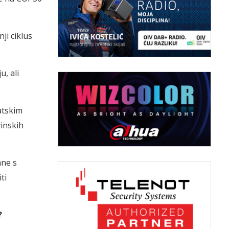
nji ciklus
, ali
atskim
vinskih
ane s
ti
?