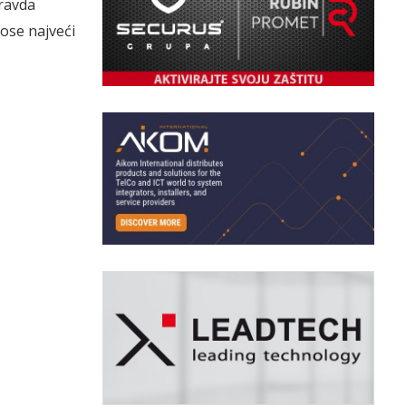
pravda
nose najveći