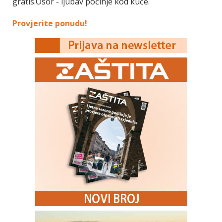
gratis.Osor - ljubav počinje kod kuće.
Provjerite ponudu!