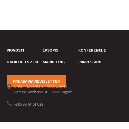
NOVOSTI
ČASOPIS
KONFERENCIJE
KATALOG TVRTKI
MARKETING
IMPRESSUM
PRIJAVA NA NEWSLETTER
Ured: II. Loparska 2, 10000 Zagreb
Sjedište: Modecova 10. 10000 Zagreb
+385 99 61 61 038