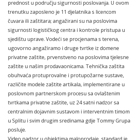
prednost u području sigurnosti poslovanja. U ovom
trenutku zaposleno je 11 djelatnika s licencom
čuvara ili zaštitara; angažirani su na poslovima
sigurnosti logističkog centra i kontrole pristupa u
sjedištu uprave. Vodeći se procjenama s terena,
ugovorno angažiramo i druge tvrtke iz domene
privatne zaštite, prvenstveno na poslovima tjelesne
zaštite u našim prodavaonicama. Tehnička zaštita
obuhvaća protuprovalne i protupožarne sustave,
različite modele zaštite artikala, implementirane u
poslovnom partnerskom procesu sa ovlaštenim
tvrtkama privatne zaštite, uz 24 satni nadzor sa
centralnim dojavnim sustavom i interventnim timom
u Splitu i svim drugim sredinama gdje Tommy Grupa
posluje.
Video nadzor u objektima maloprodaje, standard je