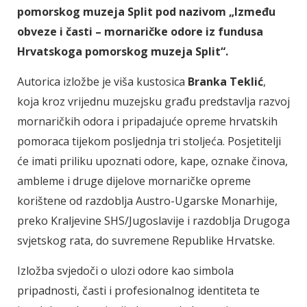
pomorskog muzeja Split pod nazivom „Između
obveze i časti – mornaričke odore iz fundusa
Hrvatskoga pomorskog muzeja Split“.
Autorica izložbe je viša kustosica
Branka Teklić
,
koja kroz vrijednu muzejsku građu predstavlja razvoj
mornaričkih odora i pripadajuće opreme hrvatskih
pomoraca tijekom posljednja tri stoljeća. Posjetitelji
će imati priliku upoznati odore, kape, oznake činova,
ambleme i druge dijelove mornaričke opreme
korištene od razdoblja Austro-Ugarske Monarhije,
preko Kraljevine SHS/Jugoslavije i razdoblja Drugoga
svjetskog rata, do suvremene Republike Hrvatske.
Izložba svjedoči o ulozi odore kao simbola
pripadnosti, časti i profesionalnog identiteta te