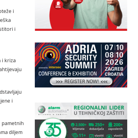
teže i
teška
itori i
i kriza
ahtijevaju
dstavljaju
jene i
ko pametnih
ama diljem