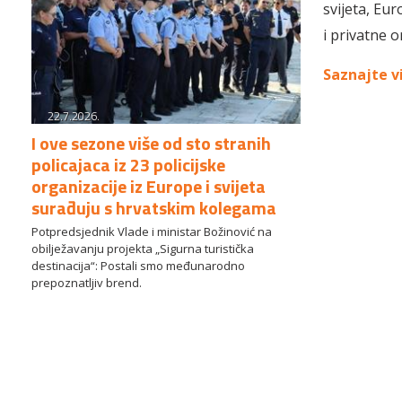
svijeta, Eur
i privatne o
Saznajte v
22.7.2026.
I ove sezone više od sto stranih
policajaca iz 23 policijske
organizacije iz Europe i svijeta
surađuju s hrvatskim kolegama
Potpredsjednik Vlade i ministar Božinović na
obilježavanju projekta „Sigurna turistička
destinacija“: Postali smo međunarodno
prepoznatljiv brend.