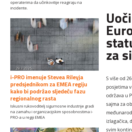
operaterima da učinkovitije reagiraju na
incidente.
Uoči
Euro
stat
za s
29.7.2026.
i-PRO imenuje Stevea Rileyja
S više od 26
predsjednikom za EMEA regiju
posjetima v
kako bi podržao sljedeću fazu
održava u P
regionalnog rasta
sajma za ob
Iskusni rukovoditelj sigurnosne industrije gradi
na zamahu i organizacijskim sposobnostima i-
međunarodn
PRO-a u regiji EMEA
izlagačica,
svim kontin