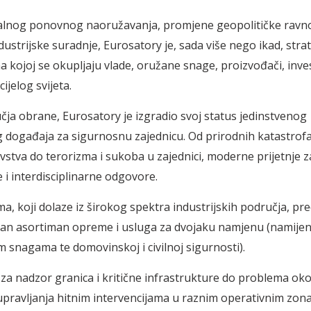
alnog ponovnog naoružavanja, promjene geopolitičke ravno
dustrijske suradnje, Eurosatory je, sada više nego ikad, stra
 kojoj se okupljaju vlade, oružane snage, proizvođači, invest
cijelog svijeta.
čja obrane, Eurosatory je izgradio svoj status jedinstvenog
 događaja za sigurnosnu zajednicu. Od prirodnih katastrofa 
vstva do terorizma i sukoba u zajednici, moderne prijetnje z
 i interdisciplinarne odgovore.
ma, koji dolaze iz širokog spektra industrijskih područja, pre
n asortiman opreme i usluga za dvojaku namjenu (namijen
snagama te domovinskoj i civilnoj sigurnosti).
 za nadzor granica i kritične infrastrukture do problema o
 upravljanja hitnim intervencijama u raznim operativnim zon