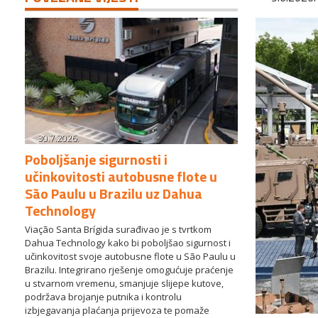
30.7.2026.
Poboljšanje sigurnosti i
učinkovitosti autobusne flote u
São Paulu u Brazilu uz Dahua
Technology
Viação Santa Brígida surađivao je s tvrtkom
Dahua Technology kako bi poboljšao sigurnost i
učinkovitost svoje autobusne flote u São Paulu u
Brazilu. Integrirano rješenje omogućuje praćenje
u stvarnom vremenu, smanjuje slijepe kutove,
podržava brojanje putnika i kontrolu
izbjegavanja plaćanja prijevoza te pomaže