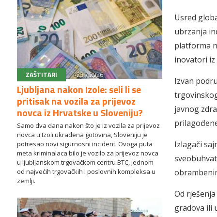
Usred glob
ubrzanja in
platforma na
inovatori iz 
ZAŠTITARI
23.7.2026.
Izvan podru
Ljubljana nakon Izole: seli li se
trgovinskog
pritisak na vozila za prijevoz
javnog zdra
novca iz Hrvatske u Sloveniju?
prilagođene
Samo dva dana nakon što je iz vozila za prijevoz
novca u Izoli ukradena gotovina, Sloveniju je
Izlagači saj
potresao novi sigurnosni incident. Ovoga puta
meta kriminalaca bilo je vozilo za prijevoz novca
sveobuhvata
u ljubljanskom trgovačkom centru BTC, jednom
obrambenim 
od najvećih trgovačkih i poslovnih kompleksa u
zemlji.
Od rješenja
gradova ili