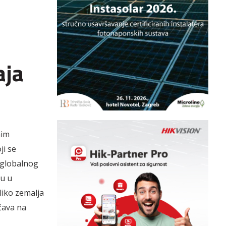
aja
nim
ji se
g globalnog
zu u
iko zemalja
čava na