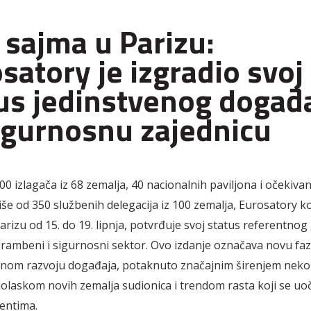
 sajma u Parizu:
satory je izgradio svoj
us jedinstvenog događ
igurnosnu zajednicu
00 izlagača iz 68 zemalja, 40 nacionalnih paviljona i očekiva
iše od 350 službenih delegacija iz 100 zemalja, Eurosatory ko
arizu od 15. do 19. lipnja, potvrđuje svoj status referentno
rambeni i sigurnosni sektor. Ovo izdanje označava novu fa
om razvoju događaja, potaknuto značajnim širenjem nekol
 dolaskom novih zemalja sudionica i trendom rasta koji se uo
entima.