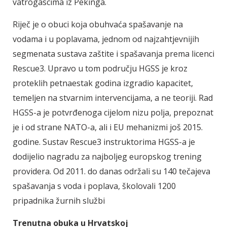
vatrogascima iz Pekinga.
Riječ je o obuci koja obuhvaća spašavanje na
vodama i u poplavama, jednom od najzahtjevnijih
segmenata sustava zaštite i spašavanja prema licenci
Rescue3. Upravo u tom području HGSS je kroz
proteklih petnaestak godina izgradio kapacitet,
temeljen na stvarnim intervencijama, a ne teoriji. Rad
HGSS-a je potvrđenoga cijelom nizu polja, prepoznat
je i od strane NATO-a, ali i EU mehanizmi još 2015.
godine. Sustav Rescue3 instruktorima HGSS-a je
dodijelio nagradu za najboljeg europskog trening
providera. Od 2011. do danas održali su 140 tečajeva
spašavanja s voda i poplava, školovali 1200
pripadnika žurnih službi
Trenutna obuka u Hrvatskoj