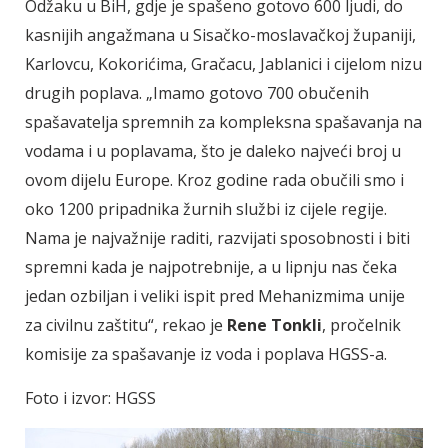
Odžaku u BiH, gdje je spašeno gotovo 600 ljudi, do
kasnijih angažmana u Sisačko-moslavačkoj županiji,
Karlovcu, Kokorićima, Gračacu, Jablanici i cijelom nizu
drugih poplava. „Imamo gotovo 700 obučenih
spašavatelja spremnih za kompleksna spašavanja na
vodama i u poplavama, što je daleko najveći broj u
ovom dijelu Europe. Kroz godine rada obučili smo i
oko 1200 pripadnika žurnih službi iz cijele regije.
Nama je najvažnije raditi, razvijati sposobnosti i biti
spremni kada je najpotrebnije, a u lipnju nas čeka
jedan ozbiljan i veliki ispit pred Mehanizmima unije
za civilnu zaštitu“, rekao je
Rene Tonkli
, pročelnik
komisije za spašavanje iz voda i poplava HGSS-a.
Foto i izvor: HGSS