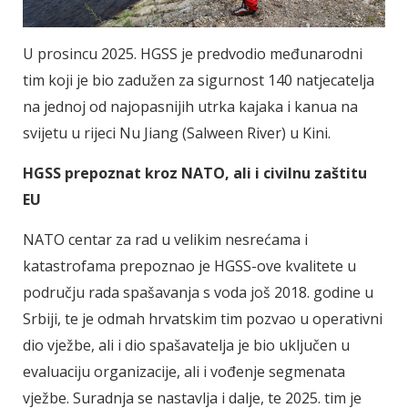
U prosincu 2025. HGSS je predvodio međunarodni
tim koji je bio zadužen za sigurnost 140 natjecatelja
na jednoj od najopasnijih utrka kajaka i kanua na
svijetu u rijeci Nu Jiang (Salween River) u Kini.
HGSS prepoznat kroz NATO, ali i civilnu zaštitu
EU
NATO centar za rad u velikim nesrećama i
katastrofama prepoznao je HGSS-ove kvalitete u
području rada spašavanja s voda još 2018. godine u
Srbiji, te je odmah hrvatskim tim pozvao u operativni
dio vježbe, ali i dio spašavatelja je bio uključen u
evaluaciju organizacije, ali i vođenje segmenata
vježbe. Suradnja se nastavlja i dalje, te 2025. tim je