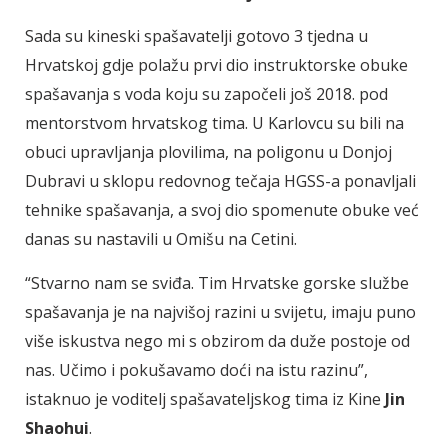
Sada su kineski spašavatelji gotovo 3 tjedna u
Hrvatskoj gdje polažu prvi dio instruktorske obuke
spašavanja s voda koju su započeli još 2018. pod
mentorstvom hrvatskog tima. U Karlovcu su bili na
obuci upravljanja plovilima, na poligonu u Donjoj
Dubravi u sklopu redovnog tečaja HGSS-a ponavljali
tehnike spašavanja, a svoj dio spomenute obuke već
danas su nastavili u Omišu na Cetini.
“Stvarno nam se sviđa. Tim Hrvatske gorske službe
spašavanja je na najvišoj razini u svijetu, imaju puno
više iskustva nego mi s obzirom da duže postoje od
nas. Učimo i pokušavamo doći na istu razinu”,
istaknuo je voditelj spašavateljskog tima iz Kine
Jin
Shaohui
.