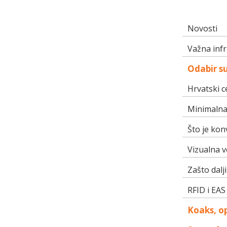
Novosti
Važna infr
Odabir s
Hrvatski c
Minimalna 
Što je kon
Vizualna ve
Zašto dalj
RFID i EAS
Koaks, op