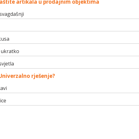
aštite artikala u prodajnim objektima
svagdašnji
kusa
- ukratko
svjetla
Univerzalno rješenje?
avi
ice