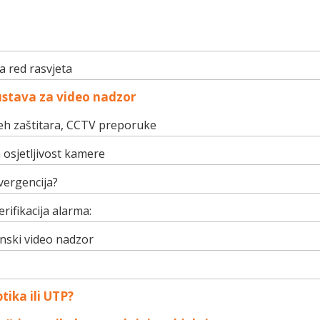
a red rasvjeta
ustava za video nadzor
eh zaštitara, CCTV preporuke
osjetljivost kamere
vergencija?
rifikacija alarma:
inski video nadzor
tika ili UTP?