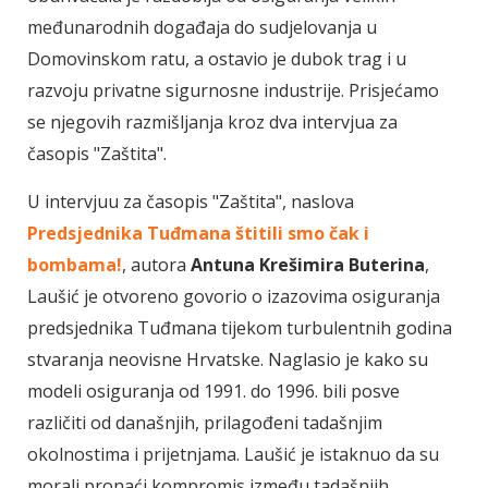
međunarodnih događaja do sudjelovanja u
Domovinskom ratu, a ostavio je dubok trag i u
razvoju privatne sigurnosne industrije. Prisjećamo
se njegovih razmišljanja kroz dva intervjua za
časopis "Zaštita".
U intervjuu za časopis "Zaštita", naslova
Predsjednika Tuđmana štitili smo čak i
bombama!
, autora
Antuna Krešimira Buterina
,
Laušić je otvoreno govorio o izazovima osiguranja
predsjednika Tuđmana tijekom turbulentnih godina
stvaranja neovisne Hrvatske. Naglasio je kako su
modeli osiguranja od 1991. do 1996. bili posve
različiti od današnjih, prilagođeni tadašnjim
okolnostima i prijetnjama. Laušić je istaknuo da su
morali pronaći kompromis između tadašnjih