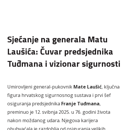
Sjećanje na generala Matu
Laušića: Čuvar predsjednika
Tuđmana i vizionar sigurnosti
Umirovljeni general-pukovnik
Mate Laušić
, ključna
figura hrvatskog sigurnosnog sustava i prvi šef
osiguranja predsjednika
Franje Tuđmana
,
preminuo je 12. svibnja 2025. u 76. godini života
nakon moždanog udara. Njegova karijera
obuhvaćala je razdoblja od osiguranja velikih